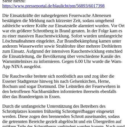
Siehe hierzu:
https://www.presseportal.de/blaulicht/pm/56893/6017398
Die Einsatzkräfte der nahegelegenen Feuerwache Altenessen
bestätigten die Meldung nach kürzester Zeit, sodass umgehend
zahlreiche weitere Kräfte zur Einsatzstelle alarmiert wurden. Vor Ort
war ein größerer Schrottberg in Brand geraten. In der Folge kam es
zu einer massiven Rauchentwicklung. Sofort wurden umfangreiche
Löschmaßnahmen eingeleitet. Zur Brandbekämpfung kamen unter
anderem Wasserwerfer sowie Strahlrohre über mehrere Drehleitern
zum Einsatz. Aufgrund der intensiven Rauchentwicklung entschied
die Einsatzleitung, die Bevölkerung über verschiedene Kanäle des
Warnmittelmixes zu informieren. Gegen 6.00 Uhr wurde die Warn-
App NINA ausgelöst.
Die Rauchwolke breitete sich nordöstlich aus und zog über die
Essener Stadtgrenze hinweg bis nach Gelsenkirchen, Herne,
Bochum und sogar Dortmund. Die Leitstellen der Feuerwehren in
den betroffenen Nachbarstädten informierten ihrerseits ebenfalls
über das Brandereignis in Essen.
Durch die umfangreiche Unterstützung des Betreibers des
Schrottplatzes konnten frühzeitig Schrottgreifbagger eingesetzt
werden. Diese zogen den brennenden Schrott auseinander, sodass
die getrennten Bereiche gezielt abgelöscht und ein Übergreifen auf
größere Teile des Schrottbergs verhindert werden konnte. Nach rund