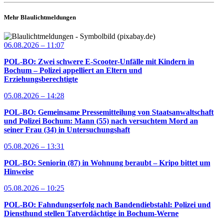
Mehr Blaulichtmeldungen
06.08.2026 – 11:07
POL-BO: Zwei schwere E-Scooter-Unfälle mit Kindern in
Bochum – Polizei appelliert an Eltern und
Erziehungsberechtigte
05.08.2026 – 14:28
POL-BO: Gemeinsame Pressemitteilung von Staatsanwaltschaft
und Polizei Bochum: Mann (55) nach versuchtem Mord an
seiner Frau (34) in Untersuchungshaft
05.08.2026 – 13:31
POL-BO: Seniorin (87) in Wohnung beraubt – Kripo bittet um
Hinweise
05.08.2026 – 10:25
POL-BO: Fahndungserfolg nach Bandendiebstahl: Polizei und
Diensthund stellen Tatverdächtige in Bochum-Werne