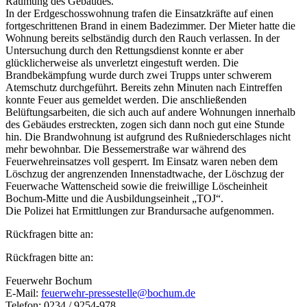
Räumung des Gebäudes.
In der Erdgeschosswohnung trafen die Einsatzkräfte auf einen
fortgeschrittenen Brand in einem Badezimmer. Der Mieter hatte die
Wohnung bereits selbständig durch den Rauch verlassen. In der
Untersuchung durch den Rettungsdienst konnte er aber
glücklicherweise als unverletzt eingestuft werden. Die
Brandbekämpfung wurde durch zwei Trupps unter schwerem
Atemschutz durchgeführt. Bereits zehn Minuten nach Eintreffen
konnte Feuer aus gemeldet werden. Die anschließenden
Belüftungsarbeiten, die sich auch auf andere Wohnungen innerhalb
des Gebäudes erstreckten, zogen sich dann noch gut eine Stunde
hin. Die Brandwohnung ist aufgrund des Rußniederschlages nicht
mehr bewohnbar. Die Bessemerstraße war während des
Feuerwehreinsatzes voll gesperrt. Im Einsatz waren neben dem
Löschzug der angrenzenden Innenstadtwache, der Löschzug der
Feuerwache Wattenscheid sowie die freiwillige Löscheinheit
Bochum-Mitte und die Ausbildungseinheit „TOJ“.
Die Polizei hat Ermittlungen zur Brandursache aufgenommen.
Rückfragen bitte an:
Rückfragen bitte an:
Feuerwehr Bochum
E-Mail:
feuerwehr-pressestelle@bochum.de
Telefon: 0234 / 9254-978