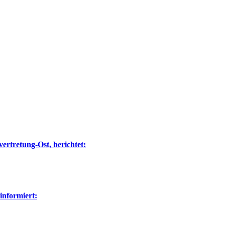
ertretung-Ost, berichtet:
nformiert: