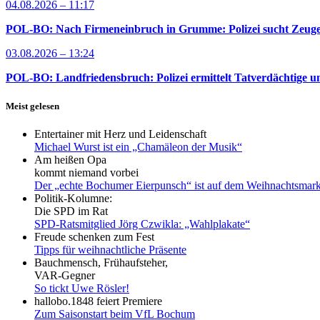
04.08.2026 – 11:17
POL-BO: Nach Firmeneinbruch in Grumme: Polizei sucht Zeug
03.08.2026 – 13:24
POL-BO: Landfriedensbruch: Polizei ermittelt Tatverdächtige un
Meist gelesen
Entertainer mit Herz und Leidenschaft
Michael Wurst ist ein „Chamäleon der Musik“
Am heißen Opa
kommt niemand vorbei
Der „echte Bochumer Eierpunsch“ ist auf dem Weihnachtsmark
Politik-Kolumne:
Die SPD im Rat
SPD-Ratsmitglied Jörg Czwikla: „Wahlplakate“
Freude schenken zum Fest
Tipps für weihnachtliche Präsente
Bauchmensch, Frühaufsteher,
VAR-Gegner
So tickt Uwe Rösler!
hallobo.1848 feiert Premiere
Zum Saisonstart beim VfL Bochum