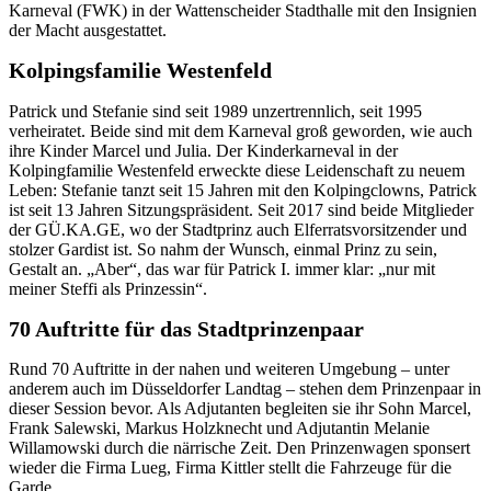
Karneval (FWK) in der Wattenscheider Stadthalle mit den Insignien
der Macht ausgestattet.
Kolpingsfamilie Westenfeld
Patrick und Stefanie sind seit 1989 unzertrennlich, seit 1995
verheiratet. Beide sind mit dem Karneval groß geworden, wie auch
ihre Kinder Marcel und Julia. Der Kinderkarneval in der
Kolpingfamilie Westenfeld erweckte diese Leidenschaft zu neuem
Leben: Stefanie tanzt seit 15 Jahren mit den Kolpingclowns, Patrick
ist seit 13 Jahren Sitzungspräsident. Seit 2017 sind beide Mitglieder
der GÜ.KA.GE, wo der Stadtprinz auch Elferratsvorsitzender und
stolzer Gardist ist. So nahm der Wunsch, einmal Prinz zu sein,
Gestalt an. „Aber“, das war für Patrick I. immer klar: „nur mit
meiner Steffi als Prinzessin“.
70 Auftritte für das Stadtprinzenpaar
Rund 70 Auftritte in der nahen und weiteren Umgebung – unter
anderem auch im Düsseldorfer Landtag – stehen dem Prinzenpaar in
dieser Session bevor. Als Adjutanten begleiten sie ihr Sohn Marcel,
Frank Salewski, Markus Holzknecht und Adjutantin Melanie
Willamowski durch die närrische Zeit. Den Prinzenwagen sponsert
wieder die Firma Lueg, Firma Kittler stellt die Fahrzeuge für die
Garde.