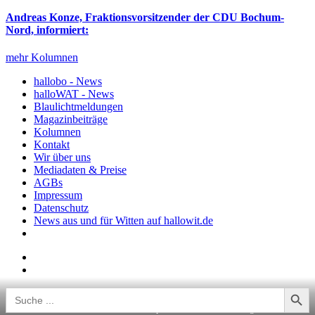
Andreas Konze, Fraktionsvorsitzender der CDU Bochum-
Nord, informiert:
mehr Kolumnen
hallobo - News
halloWAT - News
Blaulichtmeldungen
Magazinbeiträge
Kolumnen
Kontakt
Wir über uns
Mediadaten & Preise
AGBs
Impressum
Datenschutz
News aus und für Witten auf hallowit.de
Search Button
Search
for:
Stefanie I. hat mit Patrick I. ihren persönlichen Glücksbringer: Er ist