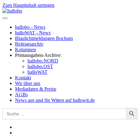
Zum Hauptinhalt springen
hallobo - News
halloWAT - News
Blaulichtmeldungen Bochum
Beitragsarchiv
Kolumnen
Printausgaben-Archive:
hallobo.NORD
hallobo.OST
halloWAT
Kontakt
Wir über uns
Mediadaten & Preise
AGBs
News aus und für Witten auf hallowit.de
Search Button
Search
for: