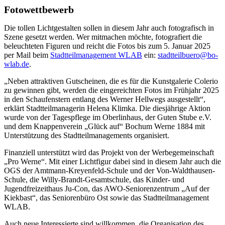
Fotowettbewerb
Die tollen Lichtgestalten sollen in diesem Jahr auch fotografisch in
Szene gesetzt werden. Wer mitmachen möchte, fotografiert die
beleuchteten Figuren und reicht die Fotos bis zum 5. Januar 2025
per Mail beim
Stadtteilmanagement WLAB
ein:
stadtteilbuero@bo-
wlab.de
.
„Neben attraktiven Gutscheinen, die es für die Kunstgalerie Colerio
zu gewinnen gibt, werden die eingereichten Fotos im Frühjahr 2025
in den Schaufenstern entlang des Werner Hellwegs ausgestellt“,
erklärt Stadtteilmanagerin Helena Klimka. Die diesjährige Aktion
wurde von der Tagespflege im Oberlinhaus, der Guten Stube e.V.
und dem Knappenverein „Glück auf“ Bochum Werne 1884 mit
Unterstützung des Stadtteilmanagements organisiert.
Finanziell unterstützt wird das Projekt von der Werbegemeinschaft
„Pro Werne“. Mit einer Lichtfigur dabei sind in diesem Jahr auch die
OGS der Amtmann-Kreyenfeld-Schule und der Von-Waldthausen-
Schule, die Willy-Brandt-Gesamtschule, das Kinder- und
Jugendfreizeithaus Ju-Con, das AWO-Seniorenzentrum „Auf der
Kiekbast“, das Seniorenbüro Ost sowie das Stadtteilmanagement
WLAB.
Auch neue Interessierte sind willkommen, die Organisation des