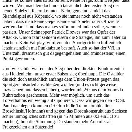
Hach, es könnte alles so schön sein, keine Frage. Zum Beispiel, dass
wir vor Weihnachten doch noch tatsächlich den ersten Sieg der
neuen Spielzeit feiern konnten. Nein, gemeint ist nicht das
Skandalspiel aus Köpenick, wo sie immer noch nicht verstanden
haben, dass man keine Gegenstände auf Spieler oder Offizielle
werfen darf. Und dass man es sofort unterbinden sollte, wenn es
passiert. Unser Schnapper Patrick Drewes war das Opfer der
Attacke, Union fährt seitdem eisern die Strategie, ihn zum Täter zu
machen. Kein Fairplay, wird von den Sportgerichten hoffentlich
letztinstanzlich mit Punktabzug bestraft. Auch so hat der VfL in
Unterzahl dramatisch gut dagegengehalten und (mindestens) einen
Punkt gewonnen.
Und wie schön war erst der Sieg über den direkten Konkurrenten
aus Heidenheim, unser erster Saisonsieg überhaupt. Die Ostalbler,
die sich doch tatsächlich anfangs dem Union-Protest gegen das
Sportgerichtsurteil anschließen wollten (und es richtigerweise
inzwischen unterlassen haben), wurden mit 2:0 aus dem Vonovia
Ruhrstadion geschossen. Mehr war möglich, um auch das
Torverhältnis ein wenig aufzupolieren. Dass wir gegen den FC St.
Pauli nachlegen konnten (1:0 durch die Traumkombination
Broschinski/Hofmann) und gegen das Dosenkonstrukt aus Sachsen
schier unmögliches schafften (in 45 Minuten aus 0:3 ein 3:3 zu
machen), hob die Stimmung. Da standen mehr Ausrufe- als
Fragezeichen am Satzende!