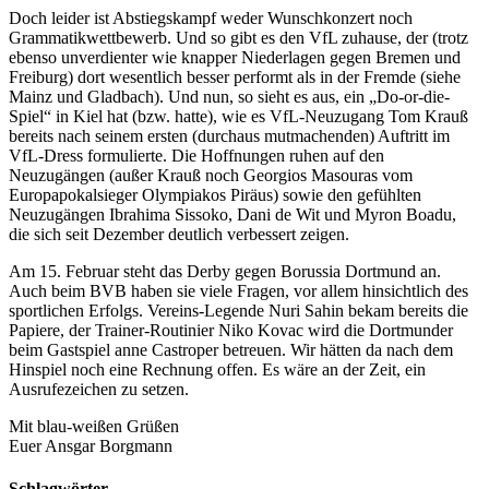
Doch leider ist Abstiegskampf weder Wunschkonzert noch
Grammatikwettbewerb. Und so gibt es den VfL zuhause, der (trotz
ebenso unverdienter wie knapper Niederlagen gegen Bremen und
Freiburg) dort wesentlich besser performt als in der Fremde (siehe
Mainz und Gladbach). Und nun, so sieht es aus, ein „Do-or-die-
Spiel“ in Kiel hat (bzw. hatte), wie es VfL-Neuzugang Tom Krauß
bereits nach seinem ersten (durchaus mutmachenden) Auftritt im
VfL-Dress formulierte. Die Hoffnungen ruhen auf den
Neuzugängen (außer Krauß noch Georgios Masouras vom
Europapokalsieger Olympiakos Piräus) sowie den gefühlten
Neuzugängen Ibrahima Sissoko, Dani de Wit und Myron Boadu,
die sich seit Dezember deutlich verbessert zeigen.
Am 15. Februar steht das Derby gegen Borussia Dortmund an.
Auch beim BVB haben sie viele Fragen, vor allem hinsichtlich des
sportlichen Erfolgs. Vereins-Legende Nuri Sahin bekam bereits die
Papiere, der Trainer-Routinier Niko Kovac wird die Dortmunder
beim Gastspiel anne Castroper betreuen. Wir hätten da nach dem
Hinspiel noch eine Rechnung offen. Es wäre an der Zeit, ein
Ausrufezeichen zu setzen.
Mit blau-weißen Grüßen
Euer Ansgar Borgmann
Schlagwörter