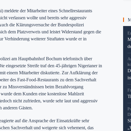
meldete der Mitarbeiter eines Schnellrestaurants
icht verlassen wollte und bereits sehr aggressiv
Me
uch die Klärungsversuche der Bundespolizei
 sich dem Platzverweis und leistet Widerstand gegen die
En
r Verhinderung weiterer Straftaten wurde er in
M
d
olizei am Hauptbahnhof Bochum telefonisch über
A
k
ie eingesetzte Streife traf den 45-jährigen Nigerianer in
D
 mit einem Mitarbeiter diskutierte. Zur Aufklärung der
i
beiter des Fast-Food-Restaurants zu dem Sachverhalt
vor zu Missverständnissen beim Bezahlvorgang
F
wurde dem Kunden eine kostenlose Mahlzeit
T
doch nicht zufrieden, wurde sehr laut und aggressiv
h anderen Gästen.
P
D
gierte auf die Ansprache der Einsatzkräfte sehr
S
tischen Sachverhalt und weigerte sich vehement, das
„