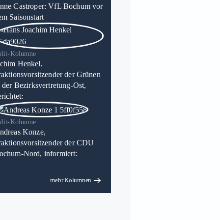
nne Castroper: VfL Bochum vor
em Saisonstart
olit-Kolumne
chim Henkel,
raktionsvorsitzender der Grünen
n der Bezirksvertretung-Ost,
richtet:
olit-Kolumne
ndreas Konze,
raktionsvorsitzender der CDU
ochum-Nord, informiert:
mehr Kolumnen