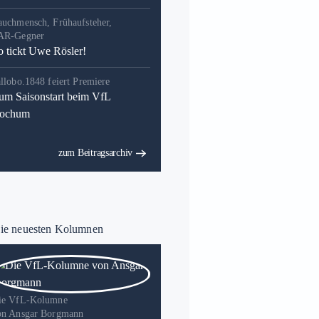
auchmensch, Frühaufsteher,
AR-Gegner
o tickt Uwe Rösler!
llobo.1848 feiert Premiere
um Saisonstart beim VfL
ochum
zum Beitragsarchiv
e neuesten Kolumnen
ie VfL-Kolumne
on Ansgar Borgmann