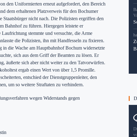
von den Uniformierten erneut aufgefordert, den Bereich
B
 und dem erhaltenen Platzverweis für den Bochumer
V
Staatsbürger nicht nach. Die Polizisten ergriffen den
S
 Bahnhof zu führen. Hiergegen leistete er
e Laufrichtung stemmte und versuchte, die Arme
ha
lasste die Polizisten, ihn mit Handfesseln zu fixieren.
Z
g in die Wache am Hauptbahnhof Bochum widersetzte
B
suchte, sich aus dem Griff der Beamten zu lösen. Er
g, äußerte sich aber nicht weiter zu den Tatvorwürfen.
koholtest ergab einen Wert von über 1,5 Promille.
cheiterten, entschied der Dienstgruppenleiter, den
n, um so weitere Straftaten zu verhindern.
ttlungsverfahren wegen Widerstands gegen
Di
D
stin
v