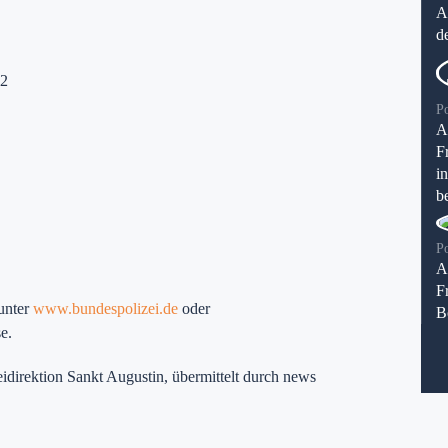
A
d
12
P
A
F
i
be
P
A
F
 unter
www.bundespolizei.de
oder
B
e.
idirektion Sankt Augustin, übermittelt durch news