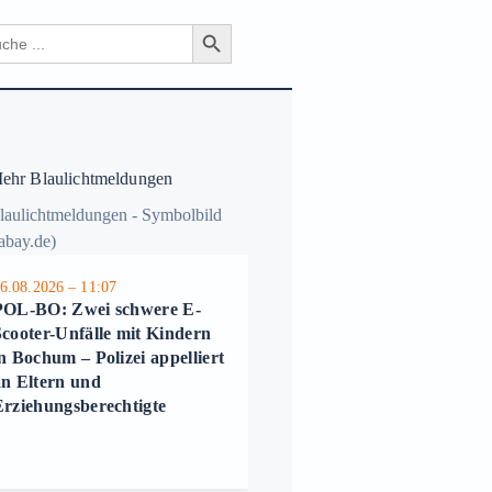
Search Button
ch
hr Blaulichtmeldungen
6.08.2026 – 11:07
05.08.2026 – 14:28
POL-BO: Zwei schwere E-
POL-BO: Gemeinsame
Scooter-Unfälle mit Kindern
Pressemitteilung von
n Bochum – Polizei appelliert
Staatsanwaltschaft und
an Eltern und
Polizei Bochum: Mann (55
Erziehungsberechtigte
nach versuchtem Mord an
seiner Frau (34) in
Untersuchungshaft