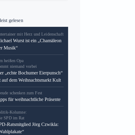
ist gelesen
tertainer mit Herz und Leidenschaft
ichael Wurst ist ein „Chamäleon
er Musik“
m heißen Opa
ommt niemand vorbei
er „echte Bochumer Eierpunsch“
st auf dem Weihnachtsmarkt Kult
reude schenken zum Fest
ipps für weihnachtliche Präsente
olitik-Kolumne:
ie SPD im Rat
PD-Ratsmitglied Jörg Czwikla:
Wahlplakate“