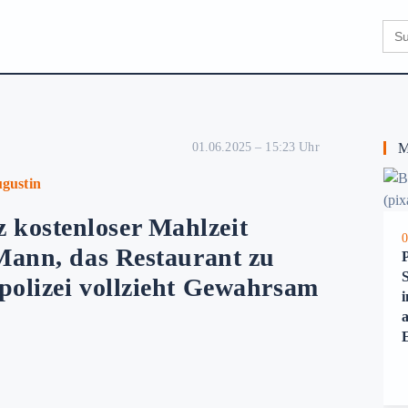
Sear
for:
01.06.2025 – 15:23 Uhr
Me
ugustin
kostenloser Mahlzeit
0
 Mann, das Restaurant zu
polizei vollzieht Gewahrsam
i