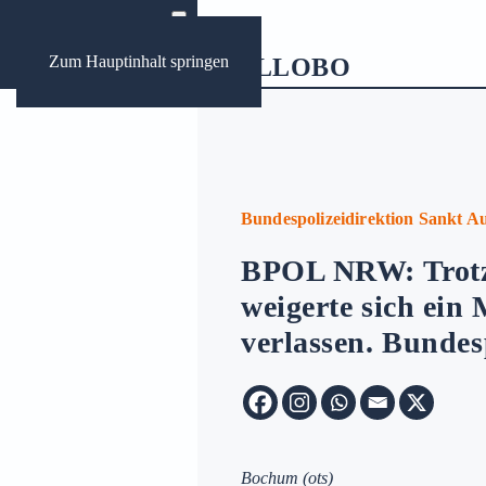
Zum Hauptinhalt springen
ews
ungen Bochum
Bundespolizeidirektion Sankt A
BPOL NRW: Trotz 
Archive:
weigerte sich ein
verlassen. Bundes
Bochum
(ots)