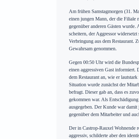
Am frühen Samstagmorgen (31. Mai) 
einen jungen Mann, der die Filiale n
Preise
gegenüber anderen Gästen wurde. A
scheitern, der Aggressor widersetzt
Verbringung aus dem Restaurant. Zu
Gewahrsam genommen.
ür Witten auf
Gegen 00:50 Uhr wird die Bundesp
einen aggressiven Gast informiert. D
dem Restaurant an, wie er lautstark
Situation wurde zunächst der Mitar
befragt. Dieser gab an, dass es zu
gekommen war. Als Entschädigung 
ausgegeben. Der Kunde war damit je
gegenüber dem Mitarbeiter und auc
Der in Castrop-Rauxel Wohnende rea
aggressiv, schilderte aber den iden