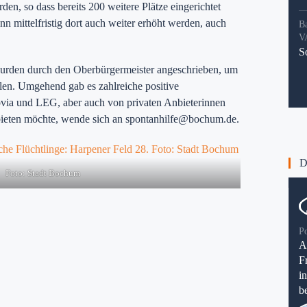
rden, so dass bereits 200 weitere Plätze eingerichtet
n mittelfristig dort auch weiter erhöht werden, auch
B
V
S
urden durch den Oberbürgermeister angeschrieben, um
len. Umgehend gab es zahlreiche positive
a und LEG, aber auch von privaten Anbieterinnen
nbieten möchte, wende sich an spontanhilfe@bochum.de.
Di
Foto: Stadt Bochum
P
A
F
i
be