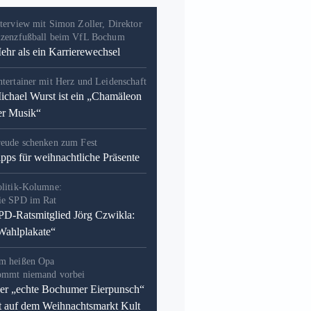
terview mit Simon Zoller, Direktor
izenzfußball beim VfL Bochum
ehr als ein Karrierewechsel
tertainer mit Herz und Leidenschaft
ichael Wurst ist ein „Chamäleon
er Musik“
reude schenken zum Fest
ipps für weihnachtliche Präsente
olitik-Kolumne:
ie SPD im Rat
PD-Ratsmitglied Jörg Czwikla:
Wahlplakate“
m heißen Opa
ommt niemand vorbei
er „echte Bochumer Eierpunsch“
st auf dem Weihnachtsmarkt Kult