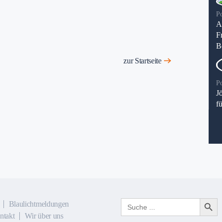
P
A
F
B
zur Startseite
P
J
f
Search Button
Search
Blaulichtmeldungen
for:
ntakt
Wir über uns