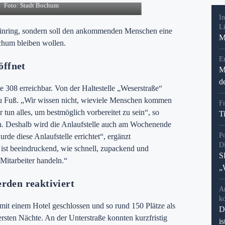
Foto: Stadt Bochum
In
L
teinring, sondern soll den ankommenden Menschen eine
M
ochum bleiben wollen.
En
ffnet
M
d
ie 308 erreichbar. Von der Haltestelle „Weserstraße“
zu Fuß. „Wir wissen nicht, wieviele Menschen kommen
F
 tun alles, um bestmöglich vorbereitet zu sein“, so
T
. Deshalb wird die Anlaufstelle auch am Wochenende
P
rde diese Anlaufstelle errichtet“, ergänzt
D
 ist beeindruckend, wie schnell, zupackend und
S
 Mitarbeiter handeln.“
„
rden reaktiviert
A
k
mit einem Hotel geschlossen und so rund 150 Plätze als
D
rsten Nächte. An der Unterstraße konnten kurzfristig
i