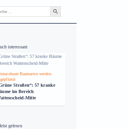
Search Button
ch
ch interessant
limarobuste Baumarten werden
gepflanzt
Grüne Straßen“: 57 kranke
äume im Bereich
attenscheid-Mitte
ist gelesen