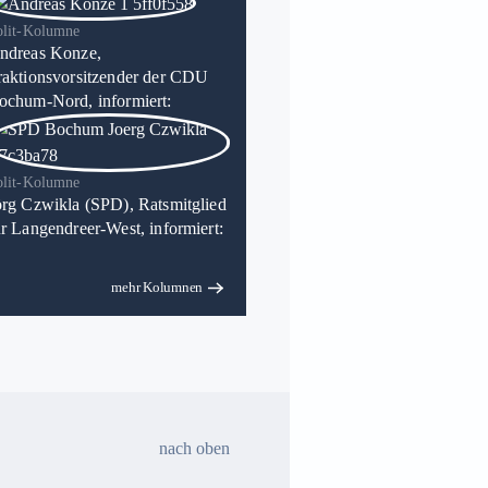
olit-Kolumne
ndreas Konze,
raktionsvorsitzender der CDU
ochum-Nord, informiert:
olit-Kolumne
örg Czwikla (SPD), Ratsmitglied
ür Langendreer-West, informiert:
mehr Kolumnen
nach oben