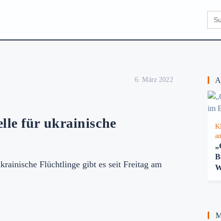
Sear
for:
6. März 2022
Au
lle für ukrainische
K
an
„
B
ukrainische Flüchtlinge gibt es seit Freitag am
W
Me