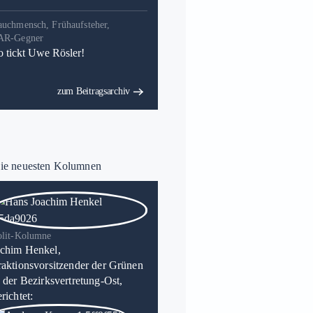
auchmensch, Frühaufsteher,
AR-Gegner
o tickt Uwe Rösler!
zum Beitragsarchiv
e neuesten Kolumnen
olit-Kolumne
chim Henkel,
raktionsvorsitzender der Grünen
n der Bezirksvertretung-Ost,
richtet: