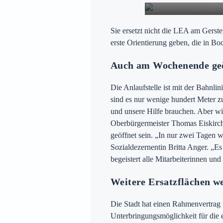
Sie ersetzt nicht die LEA am Gers
Preise
erste Orientierung geben, die in B
Auch am Wochenende geö
ür Witten auf
Die Anlaufstelle ist mit der Bahnlin
sind es nur wenige hundert Meter 
und unsere Hilfe brauchen. Aber wir
Oberbürgermeister Thomas Eiskirch
geöffnet sein. „In nur zwei Tagen wu
Sozialdezernentin Britta Anger. „Es
begeistert alle Mitarbeiterinnen und
Weitere Ersatzflächen we
Die Stadt hat einen Rahmenvertrag 
Unterbringungsmöglichkeit für die e