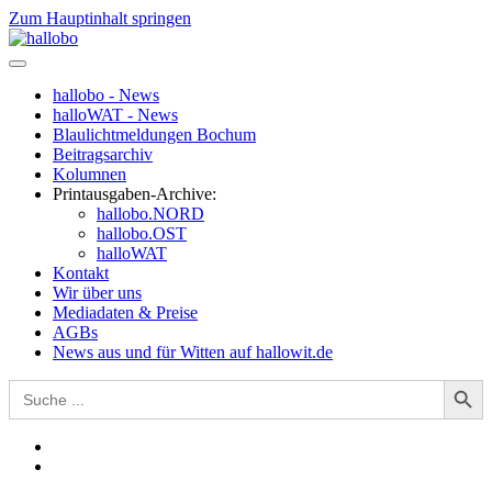
Zum Hauptinhalt springen
hallobo - News
halloWAT - News
Blaulichtmeldungen Bochum
Beitragsarchiv
Kolumnen
Printausgaben-Archive:
hallobo.NORD
hallobo.OST
halloWAT
Kontakt
Wir über uns
Mediadaten & Preise
AGBs
News aus und für Witten auf hallowit.de
Search Button
Search
for: