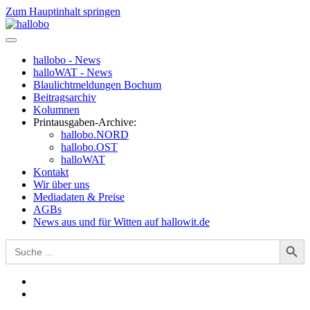
Zum Hauptinhalt springen
hallobo - News
halloWAT - News
Blaulichtmeldungen Bochum
Beitragsarchiv
Kolumnen
Printausgaben-Archive:
hallobo.NORD
hallobo.OST
halloWAT
Kontakt
Wir über uns
Mediadaten & Preise
AGBs
News aus und für Witten auf hallowit.de
Search Button
Search
for: