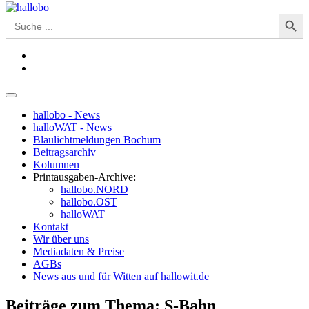
Search Button
Search
for:
hallobo - News
halloWAT - News
Blaulichtmeldungen Bochum
Beitragsarchiv
Kolumnen
Printausgaben-Archive:
hallobo.NORD
hallobo.OST
halloWAT
Kontakt
Wir über uns
Mediadaten & Preise
AGBs
News aus und für Witten auf hallowit.de
Beiträge zum Thema: S-Bahn