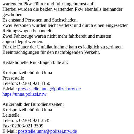
wartenden Pkw Führer und fuhr ungebremst auf.
Hierbei wurden die beiden wartenden Pkw ebenfalls ineinander
geschoben.
Es entstand Personen und Sachschaden.
Zwei Personen wurden leicht verletzt und durch einen eingesetzten
Rettungswagen behandelt.
Zwei Fahrzeuge waren nicht mehr fahrbereit und mussten
abgeschleppt werden.
Für die Dauer der Unfallaufnahme kam es lediglich zu geringen
Beeinträchtigungen für den nachfolgenden Verkehr.
Redaktionelle Rückfragen bitte an:
Kreispolizeibehörde Unna
Pressestelle
Telefon: 02303-921 1150
E-Mail:
pressestelle.unna@polizei.nrw.de
https://unna.polizei.nrw
Außerhalb der Bürodienstzeiten:
Kreispolizeibehörde Unna
Leitstelle
Telefon: 02303-921 3535
Fax: 02303-921 3599
E-Mail:
poststelle.unna@polizei.nrw.de