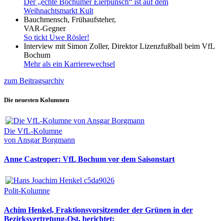
Der „echte Bochumer Eierpunsch“ ist auf dem
Weihnachtsmarkt Kult
Bauchmensch, Frühaufsteher,
VAR-Gegner
So tickt Uwe Rösler!
Interview mit Simon Zoller, Direktor Lizenzfußball beim VfL
Bochum
Mehr als ein Karrierewechsel
zum Beitragsarchiv
Die neuesten Kolumnen
Die VfL-Kolumne
von Ansgar Borgmann
Anne Castroper: VfL Bochum vor dem Saisonstart
Polit-Kolumne
Achim Henkel, Fraktionsvorsitzender der Grünen in der
Bezirksvertretung-Ost, berichtet: