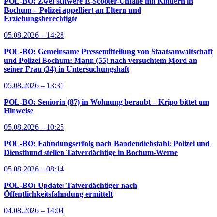
POL-BO: Zwei schwere E-Scooter-Unfälle mit Kindern in
Bochum – Polizei appelliert an Eltern und
Erziehungsberechtigte
05.08.2026 – 14:28
POL-BO: Gemeinsame Pressemitteilung von Staatsanwaltschaft
und Polizei Bochum: Mann (55) nach versuchtem Mord an
seiner Frau (34) in Untersuchungshaft
05.08.2026 – 13:31
POL-BO: Seniorin (87) in Wohnung beraubt – Kripo bittet um
Hinweise
05.08.2026 – 10:25
POL-BO: Fahndungserfolg nach Bandendiebstahl: Polizei und
Diensthund stellen Tatverdächtige in Bochum-Werne
05.08.2026 – 08:14
POL-BO: Update: Tatverdächtiger nach
Öffentlichkeitsfahndung ermittelt
04.08.2026 – 14:04