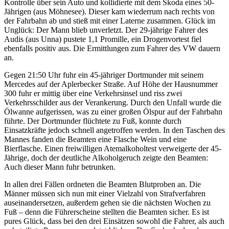
Kontrolle über sein Auto und kollidierte mit dem Skoda eines 50-
Jährigen (aus Möhnesee). Dieser kam wiederrum nach rechts von
der Fahrbahn ab und stieß mit einer Laterne zusammen. Glück im
Unglück: Der Mann blieb unverletzt. Der 29-jährige Fahrer des
Audis (aus Unna) pustete 1,1 Promille, ein Drogenvortest fiel
ebenfalls positiv aus. Die Ermittlungen zum Fahrer des VW dauern
an.
Gegen 21:50 Uhr fuhr ein 45-jähriger Dortmunder mit seinem
Mercedes auf der Aplerbecker Straße. Auf Höhe der Hausnummer
300 fuhr er mittig über eine Verkehrsinsel und riss zwei
Verkehrsschilder aus der Verankerung. Durch den Unfall wurde die
Ölwanne aufgerissen, was zu einer großen Ölspur auf der Fahrbahn
führte. Der Dortmunder flüchtete zu Fuß, konnte durch
Einsatzkräfte jedoch schnell angetroffen werden. In den Taschen des
Mannes fanden die Beamten eine Flasche Wein und eine
Bierflasche. Einen freiwilligen Atemalkoholtest verweigerte der 45-
Jährige, doch der deutliche Alkoholgeruch zeigte den Beamten:
Auch dieser Mann fuhr betrunken.
In allen drei Fällen ordneten die Beamten Blutproben an. Die
Männer müssen sich nun mit einer Vielzahl von Strafverfahren
auseinandersetzen, außerdem gehen sie die nächsten Wochen zu
Fuß – denn die Führerscheine stellten die Beamten sicher. Es ist
pures Glück, dass bei den drei Einsätzen sowohl die Fahrer, als auch