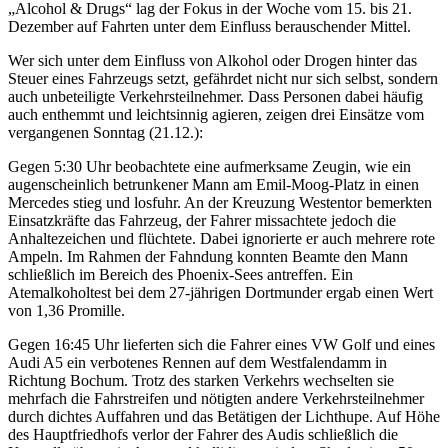
„Alcohol & Drugs“ lag der Fokus in der Woche vom 15. bis 21.
Dezember auf Fahrten unter dem Einfluss berauschender Mittel.
Wer sich unter dem Einfluss von Alkohol oder Drogen hinter das
Steuer eines Fahrzeugs setzt, gefährdet nicht nur sich selbst, sondern
auch unbeteiligte Verkehrsteilnehmer. Dass Personen dabei häufig
auch enthemmt und leichtsinnig agieren, zeigen drei Einsätze vom
vergangenen Sonntag (21.12.):
Gegen 5:30 Uhr beobachtete eine aufmerksame Zeugin, wie ein
augenscheinlich betrunkener Mann am Emil-Moog-Platz in einen
Mercedes stieg und losfuhr. An der Kreuzung Westentor bemerkten
Einsatzkräfte das Fahrzeug, der Fahrer missachtete jedoch die
Anhaltezeichen und flüchtete. Dabei ignorierte er auch mehrere rote
Ampeln. Im Rahmen der Fahndung konnten Beamte den Mann
schließlich im Bereich des Phoenix-Sees antreffen. Ein
Atemalkoholtest bei dem 27-jährigen Dortmunder ergab einen Wert
von 1,36 Promille.
Gegen 16:45 Uhr lieferten sich die Fahrer eines VW Golf und eines
Audi A5 ein verbotenes Rennen auf dem Westfalendamm in
Richtung Bochum. Trotz des starken Verkehrs wechselten sie
mehrfach die Fahrstreifen und nötigten andere Verkehrsteilnehmer
durch dichtes Auffahren und das Betätigen der Lichthupe. Auf Höhe
des Hauptfriedhofs verlor der Fahrer des Audis schließlich die