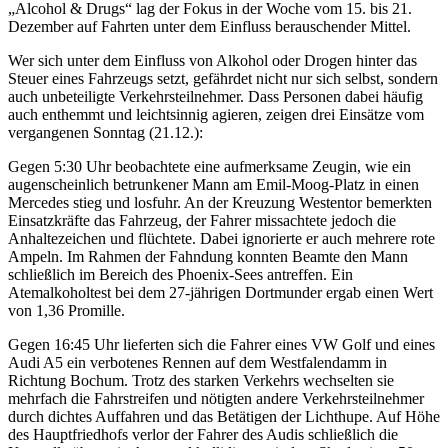
„Alcohol & Drugs“ lag der Fokus in der Woche vom 15. bis 21.
Dezember auf Fahrten unter dem Einfluss berauschender Mittel.
Wer sich unter dem Einfluss von Alkohol oder Drogen hinter das
Steuer eines Fahrzeugs setzt, gefährdet nicht nur sich selbst, sondern
auch unbeteiligte Verkehrsteilnehmer. Dass Personen dabei häufig
auch enthemmt und leichtsinnig agieren, zeigen drei Einsätze vom
vergangenen Sonntag (21.12.):
Gegen 5:30 Uhr beobachtete eine aufmerksame Zeugin, wie ein
augenscheinlich betrunkener Mann am Emil-Moog-Platz in einen
Mercedes stieg und losfuhr. An der Kreuzung Westentor bemerkten
Einsatzkräfte das Fahrzeug, der Fahrer missachtete jedoch die
Anhaltezeichen und flüchtete. Dabei ignorierte er auch mehrere rote
Ampeln. Im Rahmen der Fahndung konnten Beamte den Mann
schließlich im Bereich des Phoenix-Sees antreffen. Ein
Atemalkoholtest bei dem 27-jährigen Dortmunder ergab einen Wert
von 1,36 Promille.
Gegen 16:45 Uhr lieferten sich die Fahrer eines VW Golf und eines
Audi A5 ein verbotenes Rennen auf dem Westfalendamm in
Richtung Bochum. Trotz des starken Verkehrs wechselten sie
mehrfach die Fahrstreifen und nötigten andere Verkehrsteilnehmer
durch dichtes Auffahren und das Betätigen der Lichthupe. Auf Höhe
des Hauptfriedhofs verlor der Fahrer des Audis schließlich die