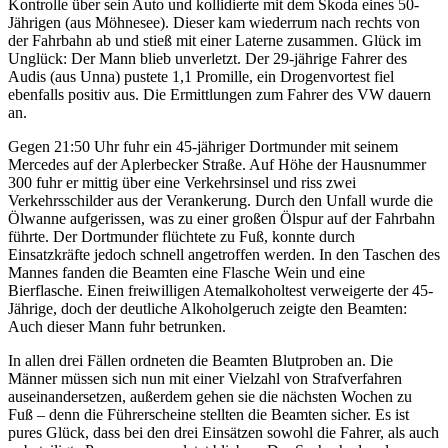
Kontrolle über sein Auto und kollidierte mit dem Skoda eines 50-
Jährigen (aus Möhnesee). Dieser kam wiederrum nach rechts von
der Fahrbahn ab und stieß mit einer Laterne zusammen. Glück im
Unglück: Der Mann blieb unverletzt. Der 29-jährige Fahrer des
Audis (aus Unna) pustete 1,1 Promille, ein Drogenvortest fiel
ebenfalls positiv aus. Die Ermittlungen zum Fahrer des VW dauern
an.
Gegen 21:50 Uhr fuhr ein 45-jähriger Dortmunder mit seinem
Mercedes auf der Aplerbecker Straße. Auf Höhe der Hausnummer
300 fuhr er mittig über eine Verkehrsinsel und riss zwei
Verkehrsschilder aus der Verankerung. Durch den Unfall wurde die
Ölwanne aufgerissen, was zu einer großen Ölspur auf der Fahrbahn
führte. Der Dortmunder flüchtete zu Fuß, konnte durch
Einsatzkräfte jedoch schnell angetroffen werden. In den Taschen des
Mannes fanden die Beamten eine Flasche Wein und eine
Bierflasche. Einen freiwilligen Atemalkoholtest verweigerte der 45-
Jährige, doch der deutliche Alkoholgeruch zeigte den Beamten:
Auch dieser Mann fuhr betrunken.
In allen drei Fällen ordneten die Beamten Blutproben an. Die
Männer müssen sich nun mit einer Vielzahl von Strafverfahren
auseinandersetzen, außerdem gehen sie die nächsten Wochen zu
Fuß – denn die Führerscheine stellten die Beamten sicher. Es ist
pures Glück, dass bei den drei Einsätzen sowohl die Fahrer, als auch