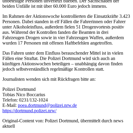
unbeteiligte Personen unverletzt blieben. Der Sachschaden der
beiden Unfälle ist mit über 60.000 Euro jedoch immens.
Im Rahmen der Aktionswoche kontrollierten die Einsatzkräfte 3.423
Personen. Dabei standen in elf Fällen die Fahrerinnen oder Fahrer
unter Alkoholeinfluss, außerdem fielen 51 Drogenvortests positiv
aus. Während der Kontrollen fanden die Beamten in drei
Fahrzeugen Drogen sowie in vier Fahrzeugen Waffen, außerdem
wurden 17 Personen mit offenen Haftbefehlen angetroffen.
Das Fahren unter dem Einfluss berauschender Mittel ist in vielen
Fällen eine Straftat. Die Polizei Dortmund wird sich auch an
künftigen Aktionswochen beteiligen – unabhängig davon finden
jedoch selbstverständlich regelmäßige Kontrollen statt.
Journalisten wenden sich mit Rückfragen bitte an:
Polizei Dortmund
Tobias Nico Boccarius
Telefon: 0231/132-1024
E-Mail:
poea.dortmund@polizei.nrw.de
https://dortmund.polizei.nrw/
Original-Content von: Polizei Dortmund, übermittelt durch news
aktuell