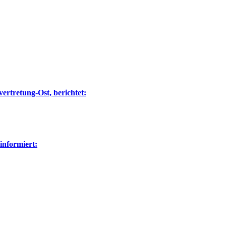
ertretung-Ost, berichtet:
nformiert: