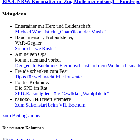
BPOL NRW: Kornnatter im Zug-Mülleimer entsorgt – Bundespoliz
Meist gelesen
Entertainer mit Herz und Leidenschaft
Michael Wurst ist ein „Chamäleon der Musik“
Bauchmensch, Frühaufsteher,
VAR-Gegner
So tickt Uwe Rösler!
Am heißen Opa
kommt niemand vorbei
Der „echte Bochumer Eierpunsch“ ist auf dem Weihnachtsmark
Freude schenken zum Fest
Tipps für weihnachtliche Präsente
Politik-Kolumne:
Die SPD im Rat
SPD-Ratsmitglied Jörg Czwikla: „Wahlplakate“
hallobo.1848 feiert Premiere
Zum Saisonstart beim VfL Bochum
zum Beitragsarchiv
Die neuesten Kolumnen