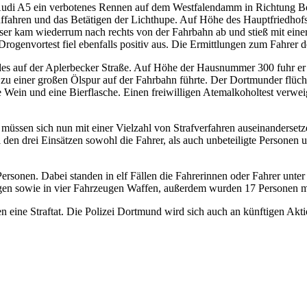
 Audi A5 ein verbotenes Rennen auf dem Westfalendamm in Richtung Bo
ffahren und das Betätigen der Lichthupe. Auf Höhe des Hauptfriedhofs 
eser kam wiederrum nach rechts von der Fahrbahn ab und stieß mit ein
 Drogenvortest fiel ebenfalls positiv aus. Die Ermittlungen zum Fahrer
s auf der Aplerbecker Straße. Auf Höhe der Hausnummer 300 fuhr er mit
 einer großen Ölspur auf der Fahrbahn führte. Der Dortmunder flüchte
ein und eine Bierflasche. Einen freiwilligen Atemalkoholtest verweig
 müssen sich nun mit einer Vielzahl von Strafverfahren auseinanderse
i den drei Einsätzen sowohl die Fahrer, als auch unbeteiligte Personen 
rsonen. Dabei standen in elf Fällen die Fahrerinnen oder Fahrer unter 
en sowie in vier Fahrzeugen Waffen, außerdem wurden 17 Personen mi
len eine Straftat. Die Polizei Dortmund wird sich auch an künftigen A