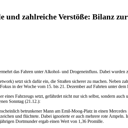
 und zahlreiche Verstöße: Bilanz z
mehrt das Fahren unter Alkohol- und Drogeneinfluss. Dabei wurden zah
k) setzt sich dafür ein, die Straßen sicherer zu machen. Neben zah
r Fokus in der Woche vom 15. bis 21. Dezember auf Fahrten unter dem E
r eines Fahrzeugs setzt, gefährdet nicht nur sich selbst, sondern auch 
enen Sonntag (21.12.):
nscheinlich betrunkener Mann am Emil-Moog-Platz in einen Mercedes s
ltezeichen und flüchtete. Dabei ignorierte er auch mehrere rote Ampe
-jährigen Dortmunder ergab einen Wert von 1,36 Promille.