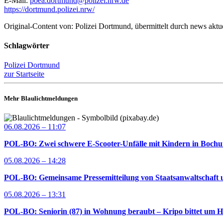
E-Mail:
poea.dortmund@polizei.nrw.de
https://dortmund.polizei.nrw/
Original-Content von: Polizei Dortmund, übermittelt durch news aktu
Schlagwörter
Polizei Dortmund
zur Startseite
Mehr Blaulichtmeldungen
06.08.2026 – 11:07
POL-BO: Zwei schwere E-Scooter-Unfälle mit Kindern in Bochum 
05.08.2026 – 14:28
POL-BO: Gemeinsame Pressemitteilung von Staatsanwaltschaft u
05.08.2026 – 13:31
POL-BO: Seniorin (87) in Wohnung beraubt – Kripo bittet um H