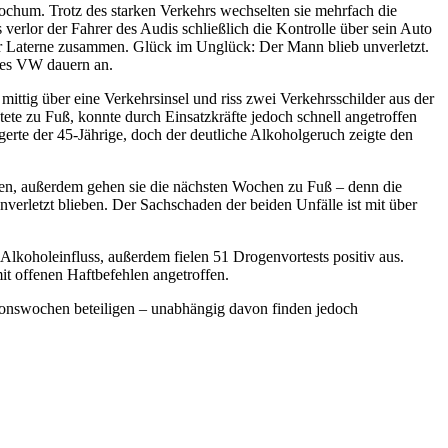
chum. Trotz des starken Verkehrs wechselten sie mehrfach die
verlor der Fahrer des Audis schließlich die Kontrolle über sein Auto
er Laterne zusammen. Glück im Unglück: Der Mann blieb unverletzt.
 des VW dauern an.
tig über eine Verkehrsinsel und riss zwei Verkehrsschilder aus der
te zu Fuß, konnte durch Einsatzkräfte jedoch schnell angetroffen
erte der 45-Jährige, doch der deutliche Alkoholgeruch zeigte den
tzen, außerdem gehen sie die nächsten Wochen zu Fuß – denn die
unverletzt blieben. Der Sachschaden der beiden Unfälle ist mit über
Alkoholeinfluss, außerdem fielen 51 Drogenvortests positiv aus.
t offenen Haftbefehlen angetroffen.
ktionswochen beteiligen – unabhängig davon finden jedoch