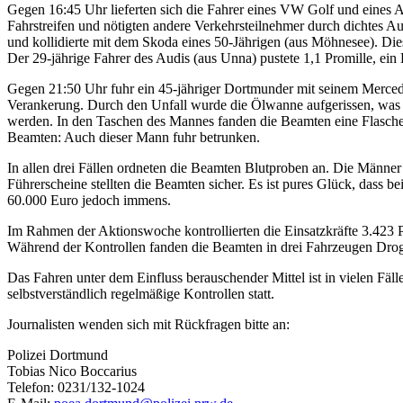
Gegen 16:45 Uhr lieferten sich die Fahrer eines VW Golf und eines
Fahrstreifen und nötigten andere Verkehrsteilnehmer durch dichtes Au
und kollidierte mit dem Skoda eines 50-Jährigen (aus Möhnesee). Di
Der 29-jährige Fahrer des Audis (aus Unna) pustete 1,1 Promille, ein
Gegen 21:50 Uhr fuhr ein 45-jähriger Dortmunder mit seinem Mercede
Verankerung. Durch den Unfall wurde die Ölwanne aufgerissen, was zu
werden. In den Taschen des Mannes fanden die Beamten eine Flasche W
Beamten: Auch dieser Mann fuhr betrunken.
In allen drei Fällen ordneten die Beamten Blutproben an. Die Männer
Führerscheine stellten die Beamten sicher. Es ist pures Glück, dass be
60.000 Euro jedoch immens.
Im Rahmen der Aktionswoche kontrollierten die Einsatzkräfte 3.423 Pe
Während der Kontrollen fanden die Beamten in drei Fahrzeugen Drog
Das Fahren unter dem Einfluss berauschender Mittel ist in vielen Fäl
selbstverständlich regelmäßige Kontrollen statt.
Journalisten wenden sich mit Rückfragen bitte an:
Polizei Dortmund
Tobias Nico Boccarius
Telefon: 0231/132-1024