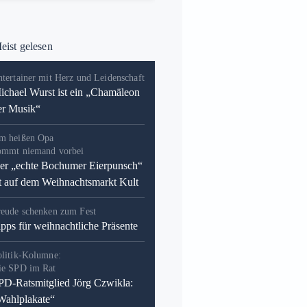
ist gelesen
tertainer mit Herz und Leidenschaft
ichael Wurst ist ein „Chamäleon
er Musik“
m heißen Opa
ommt niemand vorbei
er „echte Bochumer Eierpunsch“
st auf dem Weihnachtsmarkt Kult
reude schenken zum Fest
ipps für weihnachtliche Präsente
olitik-Kolumne:
ie SPD im Rat
PD-Ratsmitglied Jörg Czwikla:
Wahlplakate“