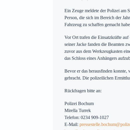
Ein Zeuge meldete der Polizei am S
Person, die sich im Bereich der Ja
Preise
Fahrzeug zu schaffen gemacht habe
Vor Ort trafen die Einsatzkräfte au
seiner Jacke fanden die Beamten z
ür Witten auf
zuvor aus dem Werkzeugkasten eines
das Schloss eines Anhängers aufzub
Bevor er das herausfinden konnte,
gebracht. Die polizeilichen Ermittl
Rückfragen bitte an:
Polizei Bochum
Mirella Turrek
Telefon: 0234 909-1027
E-Mail:
pressestelle.bochum@poliz