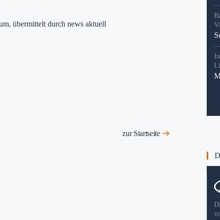
B
um, übermittelt durch news aktuell
V
S
In
L
M
zur Startseite
Di
D
v