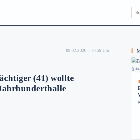
Sear
for:
09.02.2026 – 10:59 Uhr
Me
htiger (41) wollte
0
Jahrhunderthalle
s