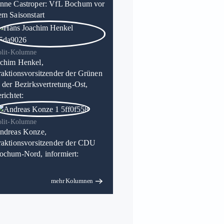
nne Castroper: VfL Bochum vor
em Saisonstart
olit-Kolumne
chim Henkel,
raktionsvorsitzender der Grünen
n der Bezirksvertretung-Ost,
richtet:
olit-Kolumne
ndreas Konze,
raktionsvorsitzender der CDU
ochum-Nord, informiert:
mehr Kolumnen