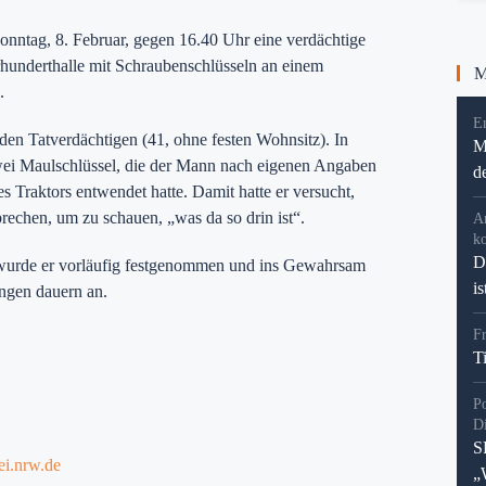
onntag, 8. Februar, gegen 16.40 Uhr eine verdächtige
hrhunderthalle mit Schraubenschlüsseln an einem
Me
.
En
f den Tatverdächtigen (41, ohne festen Wohnsitz). In
M
wei Maulschlüssel, die der Mann nach eigenen Angaben
d
 Traktors entwendet hatte. Damit hatte er versucht,
rechen, um zu schauen, „was da so drin ist“.
A
k
D
 wurde er vorläufig festgenommen und ins Gewahrsam
i
ungen dauern an.
F
T
P
D
S
ei.nrw.de
„