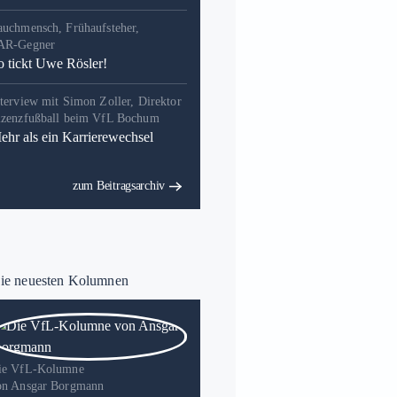
auchmensch, Frühaufsteher,
AR-Gegner
o tickt Uwe Rösler!
terview mit Simon Zoller, Direktor
izenzfußball beim VfL Bochum
ehr als ein Karrierewechsel
zum Beitragsarchiv
e neuesten Kolumnen
ie VfL-Kolumne
on Ansgar Borgmann