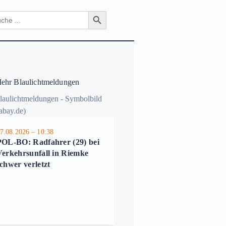
Search Button
ch
hr Blaulichtmeldungen
7.08.2026 – 10:38
06.08.2026 – 11:07
POL-BO: Radfahrer (29) bei
POL-BO: Zwei schwere E
Verkehrsunfall in Riemke
Scooter-Unfälle mit Kinde
chwer verletzt
in Bochum – Polizei appell
an Eltern und
Erziehungsberechtigte