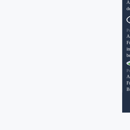
A
d
P
A
F
i
be
P
A
F
B