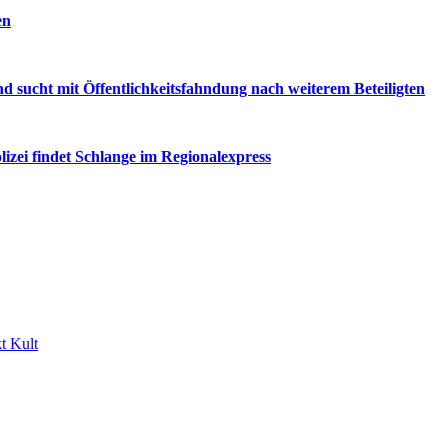
en
d sucht mit Öffentlichkeitsfahndung nach weiterem Beteiligten
ei findet Schlange im Regionalexpress
t Kult