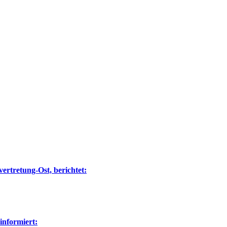
ertretung-Ost, berichtet:
nformiert: