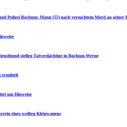
nd Polizei Bochum: Mann (55) nach versuchtem Mord an seiner F
inweise
iensthund stellen Tatverdächtige in Bochum-Werne
ermittelt
ttet um Hinweise
rerin eines weißen Kleinwagens