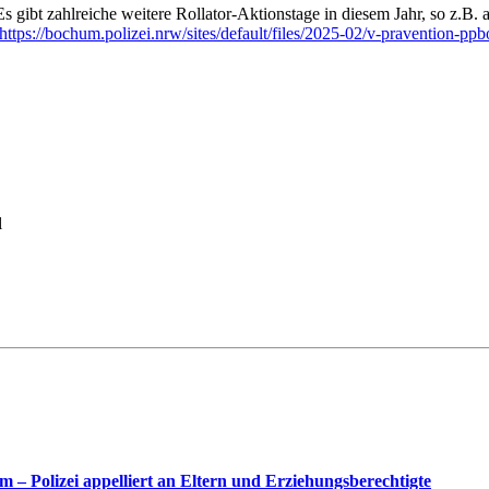
 Es gibt zahlreiche weitere Rollator-Aktionstage in diesem Jahr, so z.
https://bochum.polizei.nrw/sites/default/files/2025-02/v-pravention-ppb
l
– Polizei appelliert an Eltern und Erziehungsberechtigte