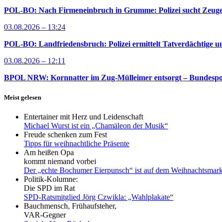
POL-BO: Nach Firmeneinbruch in Grumme: Polizei sucht Zeug
03.08.2026 – 13:24
POL-BO: Landfriedensbruch: Polizei ermittelt Tatverdächtige un
03.08.2026 – 12:11
BPOL NRW: Kornnatter im Zug-Mülleimer entsorgt – Bundespoliz
Meist gelesen
Entertainer mit Herz und Leidenschaft
Michael Wurst ist ein „Chamäleon der Musik“
Freude schenken zum Fest
Tipps für weihnachtliche Präsente
Am heißen Opa
kommt niemand vorbei
Der „echte Bochumer Eierpunsch“ ist auf dem Weihnachtsmark
Politik-Kolumne:
Die SPD im Rat
SPD-Ratsmitglied Jörg Czwikla: „Wahlplakate“
Bauchmensch, Frühaufsteher,
VAR-Gegner