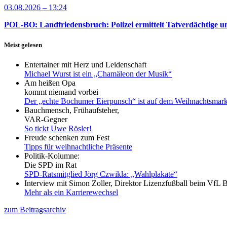
03.08.2026 – 13:24
POL-BO: Landfriedensbruch: Polizei ermittelt Tatverdächtige un
Meist gelesen
Entertainer mit Herz und Leidenschaft
Michael Wurst ist ein „Chamäleon der Musik“
Am heißen Opa
kommt niemand vorbei
Der „echte Bochumer Eierpunsch“ ist auf dem Weihnachtsmark
Bauchmensch, Frühaufsteher,
VAR-Gegner
So tickt Uwe Rösler!
Freude schenken zum Fest
Tipps für weihnachtliche Präsente
Politik-Kolumne:
Die SPD im Rat
SPD-Ratsmitglied Jörg Czwikla: „Wahlplakate“
Interview mit Simon Zoller, Direktor Lizenzfußball beim VfL
Mehr als ein Karrierewechsel
zum Beitragsarchiv