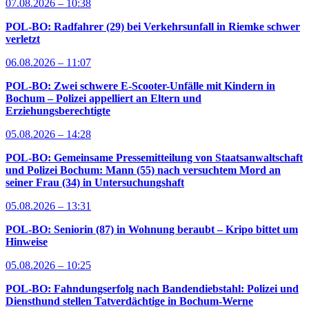
07.08.2026 – 10:38
POL-BO: Radfahrer (29) bei Verkehrsunfall in Riemke schwer
verletzt
06.08.2026 – 11:07
POL-BO: Zwei schwere E-Scooter-Unfälle mit Kindern in
Bochum – Polizei appelliert an Eltern und
Erziehungsberechtigte
05.08.2026 – 14:28
POL-BO: Gemeinsame Pressemitteilung von Staatsanwaltschaft
und Polizei Bochum: Mann (55) nach versuchtem Mord an
seiner Frau (34) in Untersuchungshaft
05.08.2026 – 13:31
POL-BO: Seniorin (87) in Wohnung beraubt – Kripo bittet um
Hinweise
05.08.2026 – 10:25
POL-BO: Fahndungserfolg nach Bandendiebstahl: Polizei und
Diensthund stellen Tatverdächtige in Bochum-Werne