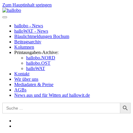
Zum Hauptinhalt springen
hallobo - News
halloWAT - News
Blaulichtmeldungen Bochum
Beitragsarchiv
Kolumnen
Printausgaben-Archive:
hallobo.NORD
hallobo.OST
halloWAT
Kontakt
Wir über uns
Mediadaten & Preise
AGBs
News aus und für Witten auf hallowit.de
Search Button
Search
for: