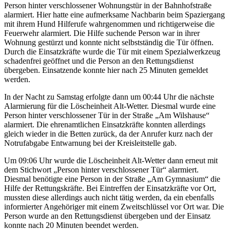
Person hinter verschlossener Wohnungstür in der Bahnhofstraße
alarmiert. Hier hatte eine aufmerksame Nachbarin beim Spaziergang
mit ihrem Hund Hilferufe wahrgenommen und richtigerweise die
Feuerwehr alarmiert. Die Hilfe suchende Person war in ihrer
Wohnung gestürzt und konnte nicht selbstständig die Tür öffnen.
Durch die Einsatzkräfte wurde die Tür mit einem Spezialwerkzeug
schadenfrei geöffnet und die Person an den Rettungsdienst
übergeben. Einsatzende konnte hier nach 25 Minuten gemeldet
werden.
In der Nacht zu Samstag erfolgte dann um 00:44 Uhr die nächste
Alarmierung für die Löscheinheit Alt-Wetter. Diesmal wurde eine
Person hinter verschlossener Tür in der Straße „Am Wilshause“
alarmiert. Die ehrenamtlichen Einsatzkräfte konnten allerdings
gleich wieder in die Betten zurück, da der Anrufer kurz nach der
Notrufabgabe Entwarnung bei der Kreisleitstelle gab.
Um 09:06 Uhr wurde die Löscheinheit Alt-Wetter dann erneut mit
dem Stichwort „Person hinter verschlossener Tür“ alarmiert.
Diesmal benötigte eine Person in der Straße „Am Gymnasium“ die
Hilfe der Rettungskräfte. Bei Eintreffen der Einsatzkräfte vor Ort,
mussten diese allerdings auch nicht tätig werden, da ein ebenfalls
informierter Angehöriger mit einem Zweitschlüssel vor Ort war. Die
Person wurde an den Rettungsdienst übergeben und der Einsatz
konnte nach 20 Minuten beendet werden.