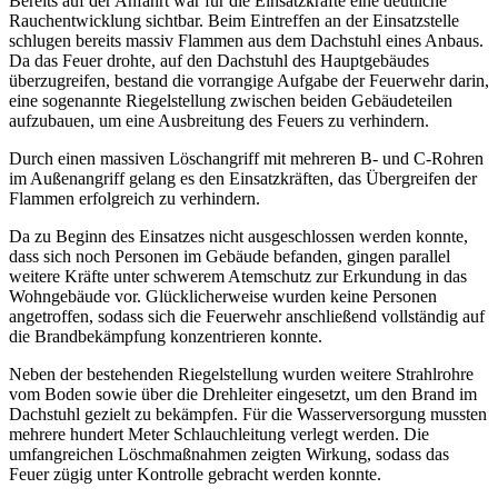
Bereits auf der Anfahrt war für die Einsatzkräfte eine deutliche
Rauchentwicklung sichtbar. Beim Eintreffen an der Einsatzstelle
schlugen bereits massiv Flammen aus dem Dachstuhl eines Anbaus.
Da das Feuer drohte, auf den Dachstuhl des Hauptgebäudes
überzugreifen, bestand die vorrangige Aufgabe der Feuerwehr darin,
eine sogenannte Riegelstellung zwischen beiden Gebäudeteilen
aufzubauen, um eine Ausbreitung des Feuers zu verhindern.
Durch einen massiven Löschangriff mit mehreren B- und C-Rohren
im Außenangriff gelang es den Einsatzkräften, das Übergreifen der
Flammen erfolgreich zu verhindern.
Da zu Beginn des Einsatzes nicht ausgeschlossen werden konnte,
dass sich noch Personen im Gebäude befanden, gingen parallel
weitere Kräfte unter schwerem Atemschutz zur Erkundung in das
Wohngebäude vor. Glücklicherweise wurden keine Personen
angetroffen, sodass sich die Feuerwehr anschließend vollständig auf
die Brandbekämpfung konzentrieren konnte.
Neben der bestehenden Riegelstellung wurden weitere Strahlrohre
vom Boden sowie über die Drehleiter eingesetzt, um den Brand im
Dachstuhl gezielt zu bekämpfen. Für die Wasserversorgung mussten
mehrere hundert Meter Schlauchleitung verlegt werden. Die
umfangreichen Löschmaßnahmen zeigten Wirkung, sodass das
Feuer zügig unter Kontrolle gebracht werden konnte.