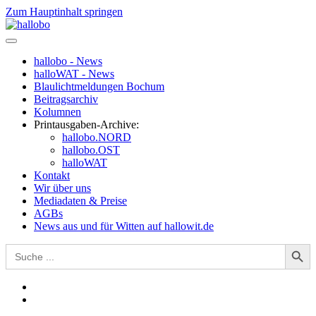
Zum Hauptinhalt springen
hallobo - News
halloWAT - News
Blaulichtmeldungen Bochum
Beitragsarchiv
Kolumnen
Printausgaben-Archive:
hallobo.NORD
hallobo.OST
halloWAT
Kontakt
Wir über uns
Mediadaten & Preise
AGBs
News aus und für Witten auf hallowit.de
Search Button
Search
for: