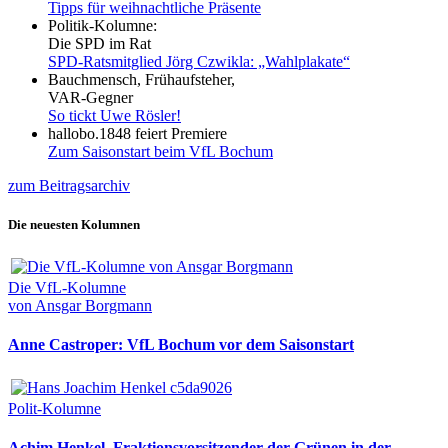
Tipps für weihnachtliche Präsente
Politik-Kolumne:
Die SPD im Rat
SPD-Ratsmitglied Jörg Czwikla: „Wahlplakate“
Bauchmensch, Frühaufsteher,
VAR-Gegner
So tickt Uwe Rösler!
hallobo.1848 feiert Premiere
Zum Saisonstart beim VfL Bochum
zum Beitragsarchiv
Die neuesten Kolumnen
Die VfL-Kolumne
von Ansgar Borgmann
Anne Castroper: VfL Bochum vor dem Saisonstart
Polit-Kolumne
Achim Henkel, Fraktionsvorsitzender der Grünen in der