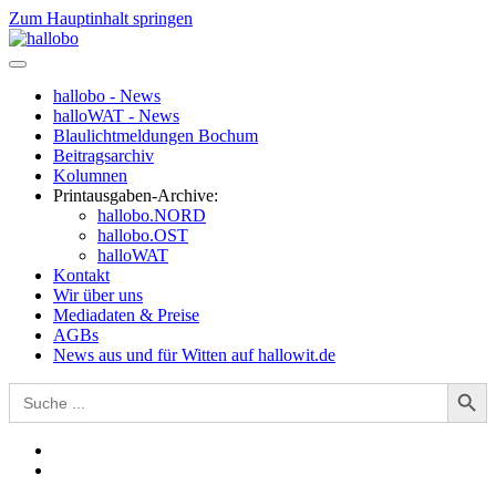
Zum Hauptinhalt springen
hallobo - News
halloWAT - News
Blaulichtmeldungen Bochum
Beitragsarchiv
Kolumnen
Printausgaben-Archive:
hallobo.NORD
hallobo.OST
halloWAT
Kontakt
Wir über uns
Mediadaten & Preise
AGBs
News aus und für Witten auf hallowit.de
Search Button
Search
for: