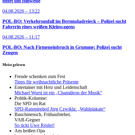
bittet um Hinweise
04.08.2026 – 13:22
POL-BO: Verkehrsunfall im Bermudadreieck – Polizei sucht
Fahrerin eines weißen Kleinwagens
04.08.2026 – 11:17
POL-BO: Nach Firmeneinbruch in Grumme: Polizei sucht
Zeugen
Meist gelesen
Freude schenken zum Fest
Tipps für weihnachtliche Präsente
Entertainer mit Herz und Leidenschaft
Michael Wurst ist ein „Chamäleon der Musik“
Politik-Kolumne:
Die SPD im Rat
SPD-Ratsmitglied Jörg Czwikla: „Wahlplakate“
Bauchmensch, Frühaufsteher,
VAR-Gegner
So tickt Uwe Rösler!
Am heißen Opa