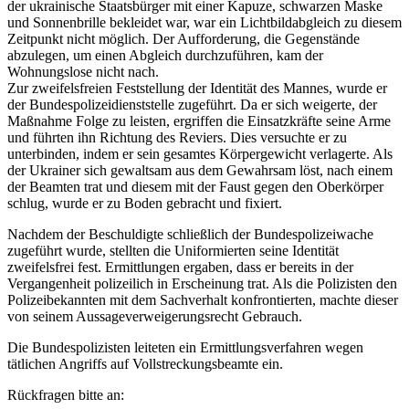
der ukrainische Staatsbürger mit einer Kapuze, schwarzen Maske
und Sonnenbrille bekleidet war, war ein Lichtbildabgleich zu diesem
Zeitpunkt nicht möglich. Der Aufforderung, die Gegenstände
abzulegen, um einen Abgleich durchzuführen, kam der
Wohnungslose nicht nach.
Zur zweifelsfreien Feststellung der Identität des Mannes, wurde er
der Bundespolizeidienststelle zugeführt. Da er sich weigerte, der
Maßnahme Folge zu leisten, ergriffen die Einsatzkräfte seine Arme
und führten ihn Richtung des Reviers. Dies versuchte er zu
unterbinden, indem er sein gesamtes Körpergewicht verlagerte. Als
der Ukrainer sich gewaltsam aus dem Gewahrsam löst, nach einem
der Beamten trat und diesem mit der Faust gegen den Oberkörper
schlug, wurde er zu Boden gebracht und fixiert.
Nachdem der Beschuldigte schließlich der Bundespolizeiwache
zugeführt wurde, stellten die Uniformierten seine Identität
zweifelsfrei fest. Ermittlungen ergaben, dass er bereits in der
Vergangenheit polizeilich in Erscheinung trat. Als die Polizisten den
Polizeibekannten mit dem Sachverhalt konfrontierten, machte dieser
von seinem Aussageverweigerungsrecht Gebrauch.
Die Bundespolizisten leiteten ein Ermittlungsverfahren wegen
tätlichen Angriffs auf Vollstreckungsbeamte ein.
Rückfragen bitte an: