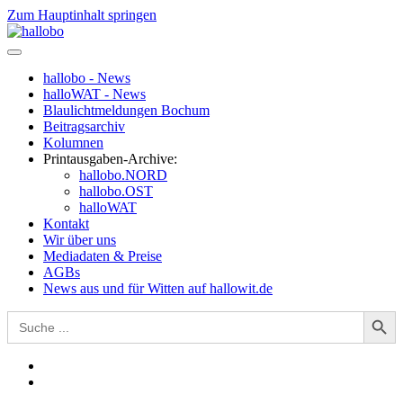
Zum Hauptinhalt springen
hallobo - News
halloWAT - News
Blaulichtmeldungen Bochum
Beitragsarchiv
Kolumnen
Printausgaben-Archive:
hallobo.NORD
hallobo.OST
halloWAT
Kontakt
Wir über uns
Mediadaten & Preise
AGBs
News aus und für Witten auf hallowit.de
Search Button
Search
for: