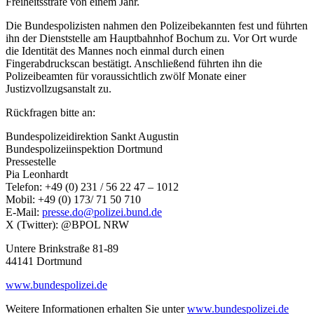
Freiheitsstrafe von einem Jahr.
Die Bundespolizisten nahmen den Polizeibekannten fest und führten
ihn der Dienststelle am Hauptbahnhof Bochum zu. Vor Ort wurde
die Identität des Mannes noch einmal durch einen
Fingerabdruckscan bestätigt. Anschließend führten ihn die
Polizeibeamten für voraussichtlich zwölf Monate einer
Justizvollzugsanstalt zu.
Rückfragen bitte an:
Bundespolizeidirektion Sankt Augustin
Bundespolizeiinspektion Dortmund
Pressestelle
Pia Leonhardt
Telefon: +49 (0) 231 / 56 22 47 – 1012
Mobil: +49 (0) 173/ 71 50 710
E-Mail:
presse.do@polizei.bund.de
X (Twitter): @BPOL NRW
Untere Brinkstraße 81-89
44141 Dortmund
www.bundespolizei.de
Weitere Informationen erhalten Sie unter
www.bundespolizei.de