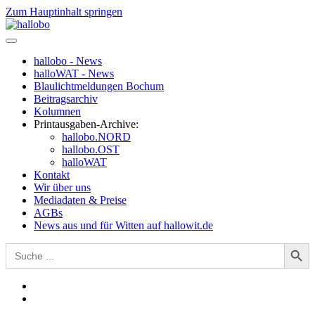
Zum Hauptinhalt springen
hallobo - News
halloWAT - News
Blaulichtmeldungen Bochum
Beitragsarchiv
Kolumnen
Printausgaben-Archive:
hallobo.NORD
hallobo.OST
halloWAT
Kontakt
Wir über uns
Mediadaten & Preise
AGBs
News aus und für Witten auf hallowit.de
Search Button
Search
for: