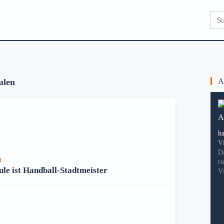
Sear
for:
ulen
Ak
h
V
D
n
r
le ist Handball-Stadtmeister
V