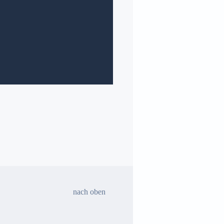
halloWAT. – 053 07/2026
Nächster
Erscheinungs-
termin:
28.08.2026
nach oben