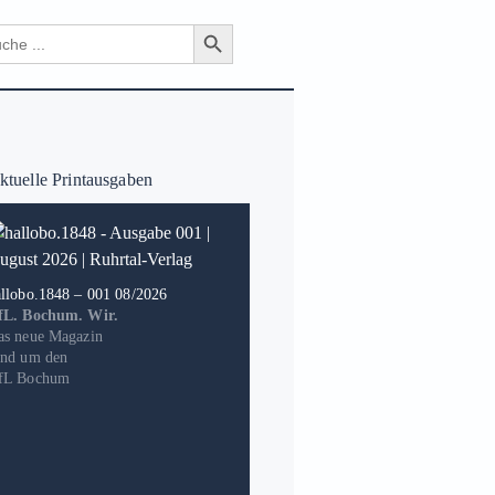
Search Button
ch
tuelle Printausgaben
allobo.1848 – 001 08/2026
fL. Bochum. Wir.
as neue Magazin
und um den
fL Bochum