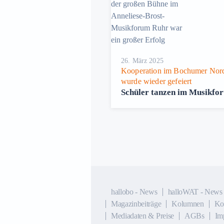
Preise
26. März 2025
Kooperation im Bochumer Nor
wurde wieder gefeiert
ür Witten auf
Schüler tanzen im Musikfo
hallobo - News
halloWAT - News
Magazinbeiträge
Kolumnen
Ko
Mediadaten & Preise
AGBs
Im