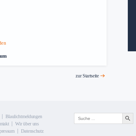
den
rum
zur Startseite
Search Button
Search
Blaulichtmeldungen
for:
ntakt
Wir über uns
pressum
Datenschutz