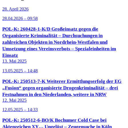
28. April 2026
28.04.2026 – 09:58
POL-K: 260428-1-K/D Großeinsatz gegen die
Organisierte Kriminalität – Durchsuchungen in
zahlreichen Objekten in Nordrhein-Westfalen und
Umsetzung eines Vereinsverbots – Spezialeinheiten im
Einsatz
13. Mai 2025
13.05.2025 – 14:48
POL-K: 250513-7-K Weiterer Ermittlungserfolg der EG
„Fusion“ gegen organisierte Drogenkriminalität – drei
Festnahmen in den Niederlanden, weitere in NRW
12. Mai 2025
12.05.2025 – 14:33
POL-K: 250512-6-BO/K Bochumer Cold Case bei
Aktenzeichen XY… Ungelöst – Zeugensuche in Köln