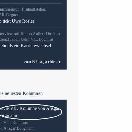
auchmensch, Frühaufsteher,
AR-Gegner
o tickt Uwe Rösler!
terview mit Simon Zoller, Direktor
izenzfußball beim VfL Bochum
ehr als ein Karrierewechsel
zum Beitragsarchiv
e neuesten Kolumnen
ie VfL-Kolumne
on Ansgar Borgmann