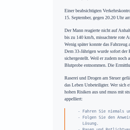
Einer beabsichtigten Verkehrskontro
15. September, gegen 20.20 Uhr am
Preise
Der Mann reagierte nicht auf Anhalt
bis zu 140 km/h, missachtete rote A
Wenig später konnte das Fahrzeug a
ür Witten auf
Dem 33-Jährigen wurde sofort der 
sichergestellt. Weil er zudem noch
Blutprobe entnommen. Die Ermittlu
Raserei und Drogen am Steuer gefäh
das Leben Unbeteiligter. Wer sich ei
hohen Risiken aus und muss mit str
appelliert:
   - Fahren Sie niemals u
   - Folgen Sie den Anwei
     Lösung.

   - Rasen und Rotlichtve