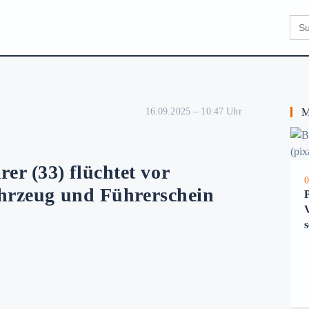
Sear
for:
16.09.2025 – 10:47 Uhr
Me
r (33) flüchtet vor
0
Fahrzeug und Führerschein
s