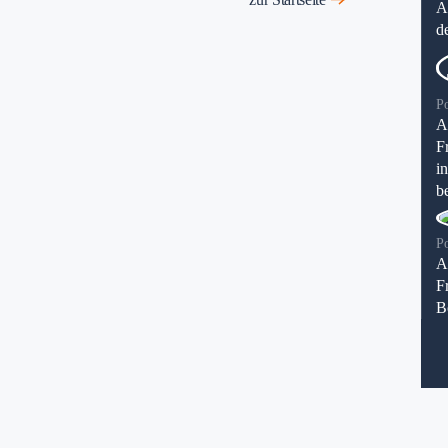
A
d
P
A
F
i
be
P
A
F
B