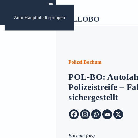
Zum Hauptinhalt springen
ews
ungen Bochum
Polizei Bochum
POL-BO: Autofahre
Archive:
Polizeistreife – 
sichergestellt
Bochum
(ots)