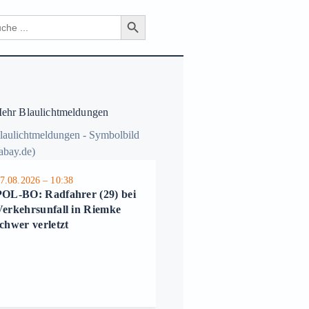
Search Button
ch
hr Blaulichtmeldungen
7.08.2026 – 10:38
06.08.2026 – 11:07
POL-BO: Radfahrer (29) bei
POL-BO: Zwei schwere E
Verkehrsunfall in Riemke
Scooter-Unfälle mit Kinde
chwer verletzt
in Bochum – Polizei appell
an Eltern und
Erziehungsberechtigte