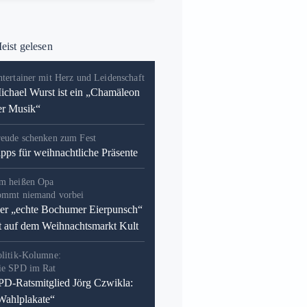
ist gelesen
tertainer mit Herz und Leidenschaft
ichael Wurst ist ein „Chamäleon
er Musik“
reude schenken zum Fest
ipps für weihnachtliche Präsente
m heißen Opa
ommt niemand vorbei
er „echte Bochumer Eierpunsch“
st auf dem Weihnachtsmarkt Kult
olitik-Kolumne:
ie SPD im Rat
PD-Ratsmitglied Jörg Czwikla:
Wahlplakate“