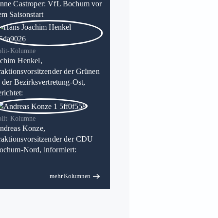
nne Castroper: VfL Bochum vor
em Saisonstart
olit-Kolumne
chim Henkel,
raktionsvorsitzender der Grünen
n der Bezirksvertretung-Ost,
richtet:
olit-Kolumne
ndreas Konze,
raktionsvorsitzender der CDU
ochum-Nord, informiert:
mehr Kolumnen