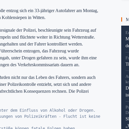
lle entzog sich ein 33-jähriger Autofahrer am Montag,
 Kohlensiepen in Witten.
Me
esignale der Polizei, beschleunigte sein Fahrzeug auf
En
mpeln und flüchtete weiter in Richtung Wetterstraße.
M
ngehalten und der Fahrer kontrolliert werden.
d
Führerschein entzogen, das Fahrzeug wurde
 angab, unter Drogen gefahren zu sein, wurde ihm eine
F
T
ngen des Verkehrskommissariats dauern an.
A
rden nicht nur das Leben des Fahrers, sondern auch
k
ner Polizeikontrolle entzieht, setzt sich und andere
D
afrechtlichen Konsequenzen rechnen. Die Polizei
i
P
nter dem Einfluss von Alkohol oder Drogen.

D
sungen von Polizeikräften - Flucht ist keine

S
„
rstöße können fatale Folgen haben.