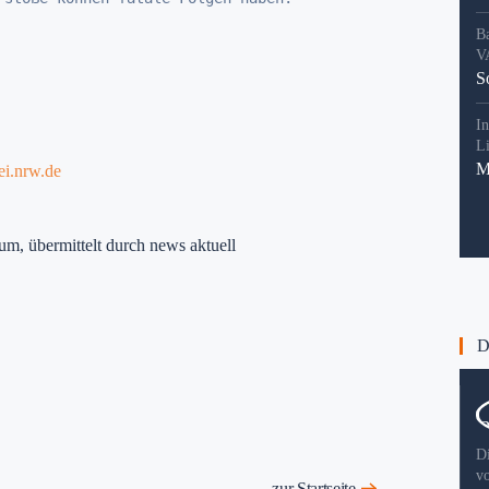
B
V
S
In
L
M
ei.nrw.de
um, übermittelt durch news aktuell
Di
D
v
zur Startseite